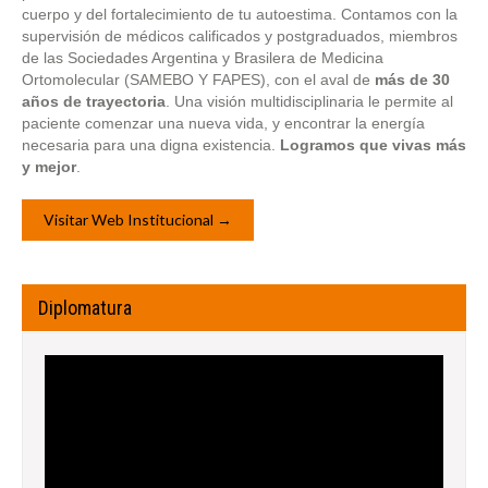
cuerpo y del fortalecimiento de tu autoestima. Contamos con la
supervisión de médicos calificados y postgraduados, miembros
de las Sociedades Argentina y Brasilera de Medicina
Ortomolecular (SAMEBO Y FAPES), con el aval de
más de 30
años de
trayectoria
. Una visión multidisciplinaria le permite al
paciente comenzar una nueva vida, y encontrar la energía
necesaria para una digna existencia.
Logramos que vivas más
y mejor
.
Visitar Web Institucional →
Diplomatura
Reproductor
de
vídeo